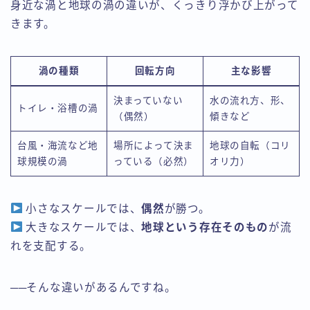
身近な渦と地球の渦の違いが、くっきり浮かび上がって
きます。
渦の種類
回転方向
主な影響
決まっていない
水の流れ方、形、
トイレ・浴槽の渦
（偶然）
傾きなど
台風・海流など地
場所によって決ま
地球の自転（コリ
球規模の渦
っている（必然）
オリ力）
小さなスケールでは、
偶然
が勝つ。
大きなスケールでは、
地球という存在そのもの
が流
れを支配する。
──そんな違いがあるんですね。