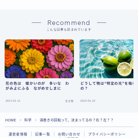
Recommend
こんな記事も読まれています
花の色は 暖かいのが 多いな わ
どうして物は“特定の光”を吸収
がみよにふる ながめせしまに
の？
2025.04.12
2025.04.10
生き物
HOME
科学
渦巻きの回転って、決まってるの？右？左？？
＞
＞
運営者情報
記事一覧
お問い合わせ
プライバシーポリシー