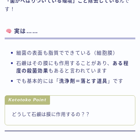
「菌がへばりついている環境」ごと除去している
んで
す！
実は……
細菌の表面も脂質でできている（細胞膜）
石鹸はその膜にも作用することがあり、
ある程
度の殺菌効果
もあると言われています
でも基本的には「
洗浄剤＝落とす道具
」です
Kototoko Point
どうして石鹸は膜に作用するの？？