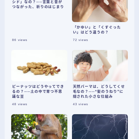
シド」なの？──言葉と音が
つながった、祈りのはじまり
「かゆい」と「くすぐった
い」はどう違うの？
86
views
72
views
ピーナッツはどうやってでき
天然パーマは、どうしてくせ
るの？──土の中で育つ不思
毛なの？──“髪のうねり”に
議な豆
隠された小さな仕組み
48
views
43
views