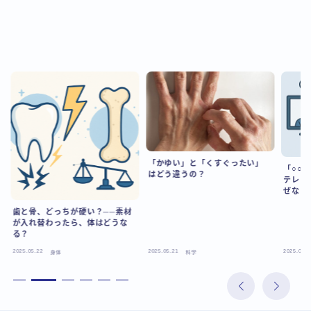
「かゆい」と「くすぐったい」
「○○
はどう違うの？
テレビ
ぜなく
歯と骨、どっちが硬い？──素材
が入れ替わったら、体はどうな
る？
2025.05.22
2025.05.21
2025.05.2
身体
科学