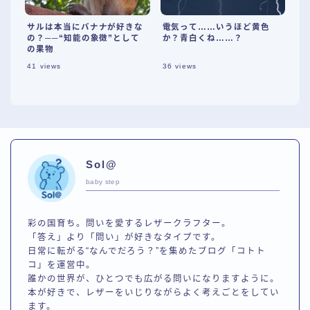
サルは本当にバナナが好きな
電気って……いうほど黄色
の？──“知能の象徴”として
か？青白くね……？
の果物
41
views
36
views
Sol@
baby step
彩の国育ち。問いを愛するレザークラフター。
「答え」より「問い」が好きなタイプです。
日常に転がる“なんでだろう？”を集めたブログ「コトト
コ」を運営中。
誰かの世界が、ひとつでも広がる問いになりますように。
本が好きで、レザーをいじりながらよく考えごとをしてい
ます。