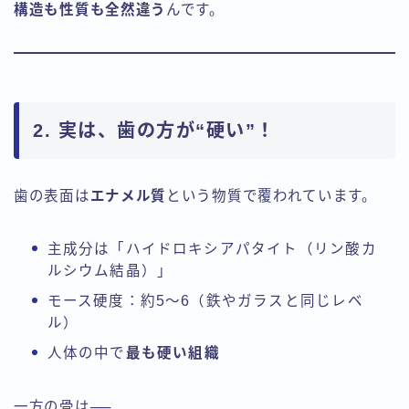
構造も性質も全然違う
んです。
2. 実は、歯の方が“硬い”！
歯の表面は
エナメル質
という物質で覆われています。
主成分は「ハイドロキシアパタイト（リン酸カ
ルシウム結晶）」
モース硬度：約5～6（鉄やガラスと同じレベ
ル）
人体の中で
最も硬い組織
一方の骨は──