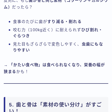
反対に、もし
歯が骨と同じ素材（コラーゲン＋カルシウ
ム）
だったら？
食事のたびに歯が
すり減る・削れる
咬む力（100kg近く）に耐えられず
ひび割れ・
ぐらつき
見た目もざらざらで変色しやすく、
虫歯にもな
りやすい
→
「かたい食べ物」は食べられなくなり、栄養の幅が
狭まる
かも！
5. 歯と骨は「素材の使い分け」がすご
い！