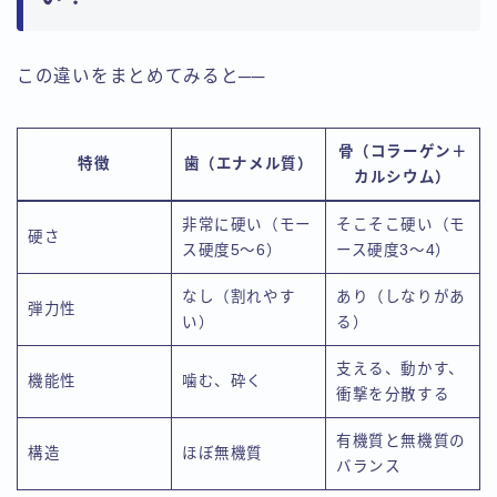
この違いをまとめてみると──
骨（コラーゲン＋
特徴
歯（エナメル質）
カルシウム）
非常に硬い（モー
そこそこ硬い（モ
硬さ
ス硬度5～6）
ース硬度3～4）
なし（割れやす
あり（しなりがあ
弾力性
い）
る）
支える、動かす、
機能性
噛む、砕く
衝撃を分散する
有機質と無機質の
構造
ほぼ無機質
バランス