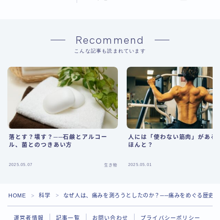
Recommend
こんな記事も読まれています
落とす？壊す？──石鹸とアルコー
人には「使わない筋肉」がある
ル、菌とのつきあい方
ほんと？
2025.05.07
2025.05.01
生き物
HOME
科学
なぜ人は、痛みを測ろうとしたのか？──痛みをめぐる歴史
＞
＞
運営者情報
記事一覧
お問い合わせ
プライバシーポリシー