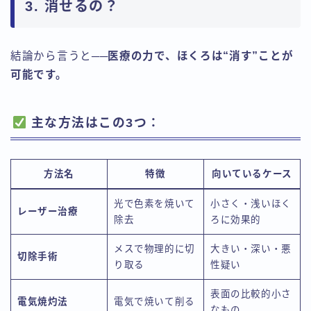
3. 消せるの？
結論から言うと──
医療の力で、ほくろは“消す”ことが
可能です。
主な方法はこの3つ：
方法名
特徴
向いているケース
光で色素を焼いて
小さく・浅いほく
レーザー治療
除去
ろに効果的
メスで物理的に切
大きい・深い・悪
切除手術
り取る
性疑い
表面の比較的小さ
電気焼灼法
電気で焼いて削る
なもの