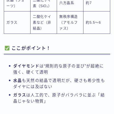
水晶（クォ
二酸化ケイ
六方晶系
約7
ーツ）
素（SiO₂）
二酸化ケイ
無秩序構造
ガラス
素など（非
（アモルフ
約5.5〜6
結晶）
ァス）
ここがポイント！
ダイヤモンド
は“規則的な原子の並び”が超絶に
強く、硬くて透明
水晶
も天然の結晶で透明だが、硬さも希少性も
ダイヤには及ばない
ガラス
は人工的で、原子がバラバラに並ぶ「結
晶じゃない物質」