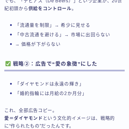
でも、「デビアス（De Beers）」という企業が、20世
紀初頭から
供給をコントロール
。
「流通量を制限」→ 希少に見せる
「中古流通を避ける」→ 市場に出回らない
→ 価格が下がらない
戦略②：広告で“愛の象徴”にした
「ダイヤモンドは永遠の輝き」
「婚約指輪には月給の2か月分」
これ、全部広告コピー。
愛＝ダイヤモンド
という文化的イメージは、戦略的
に“作られたもの”だったんです。