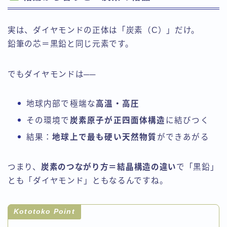
実は、ダイヤモンドの正体は「炭素（C）」だけ。
鉛筆の芯＝黒鉛と同じ元素です。
でもダイヤモンドは──
地球内部で極端な
高温・高圧
その環境で
炭素原子が正四面体構造
に結びつく
結果：
地球上で最も硬い天然物質
ができあがる
つまり、
炭素のつながり方＝結晶構造の違い
で「黒鉛」
とも「ダイヤモンド」ともなるんですね。
Kototoko Point