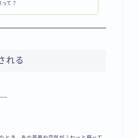
点って？
存される
──
たとき、あの風景や空気がふわっと蘇って