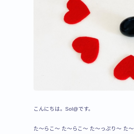
こんにちは。Sol@です。
た～らこ～ た～らこ～ た～っぷり～ た