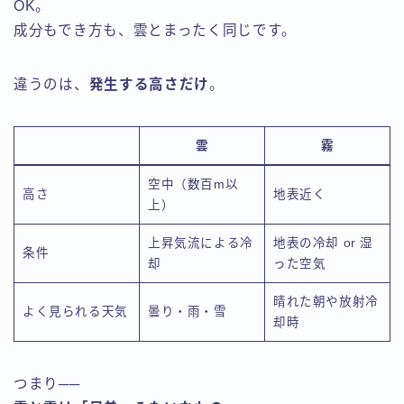
OK。
成分もでき方も、雲とまったく同じです。
違うのは、
発生する高さだけ
。
雲
霧
空中（数百m以
高さ
地表近く
上）
上昇気流による冷
地表の冷却 or 湿
条件
却
った空気
晴れた朝や放射冷
よく見られる天気
曇り・雨・雪
却時
つまり──