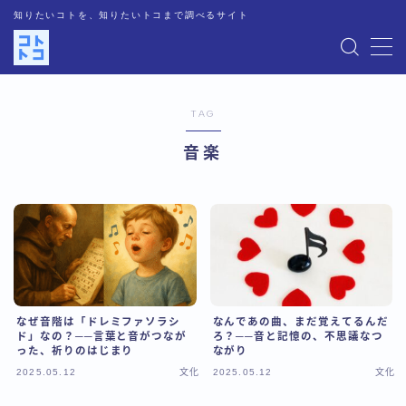
知りたいコトを、知りたいトコまで調べるサイト
MENU
TAG
運営者情報
音楽
記事一覧
お問い合わせ
プライバシーポリシー
なぜ音階は「ドレミファソラシ
なんであの曲、まだ覚えてるんだ
人気記事
ド」なの？──言葉と音がつなが
ろ？──音と記憶の、不思議なつ
った、祈りのはじまり
ながり
2025.05.12
文化
2025.05.12
文化