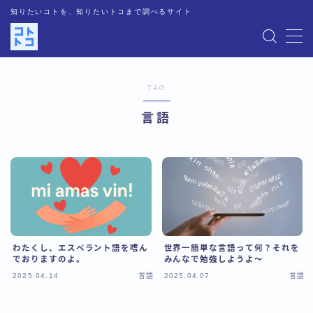
知りたいコトを、知りたいトコまで調べるサイト
MENU
TAG
運営者情報
言語
記事一覧
お問い合わせ
プライバシーポリシー
わたくし、エスペラント語を嗜ん
世界一簡単な言語って何？それを
人気記事
でおりますのよ。
みんなで勉強しようよ～
2025.04.14
言語
2025.04.07
言語