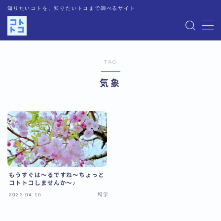
知りたいコトを、知りたいトコまで調べるサイト
MENU
TAG
運営者情報
気象
記事一覧
お問い合わせ
プライバシーポリシー
もうすぐは～るですね～ちょっと
人気記事
コトトコしませんか～♪
2025.04.16
科学