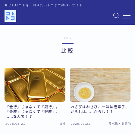
知りたいコトを、知りたいトコまで調べるサイト
MENU
TAG
運営者情報
比較
記事一覧
お問い合わせ
プライバシーポリシー
「金行」じゃなくて「銀行」。
わさびはわさび、一味は唐辛子、
人気記事
「金座」じゃなくて「銀座」。
からしは……からし？？
……なんで！？
2025.04.21
文化
2025.03.21
食べ物・飲み物