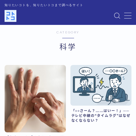
知りたいコトを、知りたいトコまで調べるサイト
MENU
CATEGORY
運営者情報
科学
記事一覧
お問い合わせ
プライバシーポリシー
人気記事
「○○さーん？……はいー！」──
テレビ中継の“タイムラグ”はなぜ
なくならない？