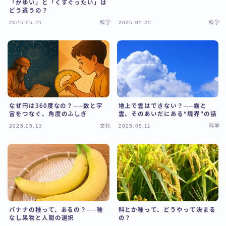
「かゆい」と「くすぐったい」は
どう違うの？
2025.05.21
科学
2025.05.20
科学
なぜ円は360度なの？──数と宇
地上で雲はできない？──霧と
宙をつなぐ、角度のふしぎ
雲、そのあいだにある“境界”の話
2025.05.13
文化
2025.05.11
科学
バナナの種って、あるの？──種
科とか種って、どうやって決まる
なし果物と人間の選択
の？