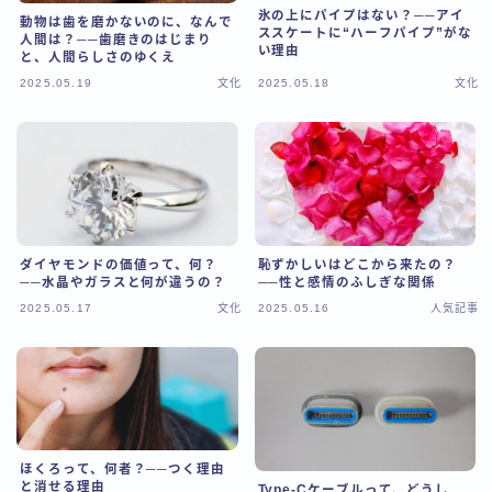
氷の上にパイプはない？──アイ
動物は歯を磨かないのに、なんで
ススケートに“ハーフパイプ”がな
人間は？──歯磨きのはじまり
い理由
と、人間らしさのゆくえ
2025.05.19
文化
2025.05.18
文化
ダイヤモンドの価値って、何？
恥ずかしいはどこから来たの？
──水晶やガラスと何が違うの？
──性と感情のふしぎな関係
2025.05.17
文化
2025.05.16
人気記事
ほくろって、何者？──つく理由
と消せる理由
Type-Cケーブルって、どうし